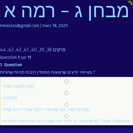
מבחן ג – רמה א
mmassou@gmail.com
|
mars 18, 2025
פרקים 38, 39, 40, 41, 42, 43, 44
Question
1
sur
11
1
. Question
מֵאֵיפֹה יוֹדְעִים שֶׁרְצוּעוֹת הַתְּפִלִּין חַיָּבוֹת לִהְיוֹת שְׁחוֹרוֹת ?
הֲלָכָה לְמֹשֶׁה מִסִּינַי
מֵהַתּוֹרָה
חֲכָמִים לָמְדוּ מִזֶּה שֶׁהַתּוֹרָה חִיְּבָה שֶׁהַדְּיוֹ יִהְיֶה שָׁחוֹר
מֵהַבָּעשֶׁ"ט שֶׁעָלָה לַמָּרוֹם בְּעוֹדוֹ חַי וְרָאָה אֶת מֹשֶׁה רַבֵּינוּ עִם רְצוּעוֹת שְׁחוֹרוֹת