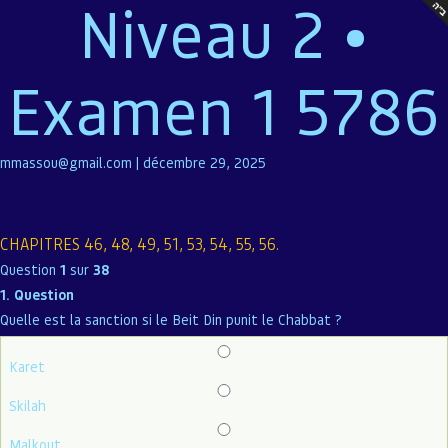
Niveau 2 •
Examen 1 5786
mmassou@gmail.com
|
décembre 29, 2025
CHAPITRES 46, 48, 49, 51, 53, 54, 55, 56.
Question
1
sur
38
1
. Question
Quelle est la sanction si le Beit Din punit le Chabbat ?
Karet
Skilah
Malkout