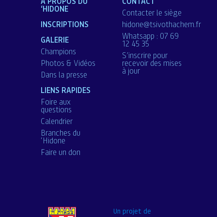
A PROPOS DU
CONTACT
‘HIDONE
Contacter le siège
INSCRIPTIONS
hidone@tsivothachem.fr
Whatsapp : 07 69
GALERIE
12 45 35
Champions
S’inscrire pour
Photos & Vidéos
recevoir des mises
à jour
Dans la presse
LIENS RAPIDES
Foire aux
questions
Calendrier
Branches du
‘Hidone
Faire un don
Un projet de