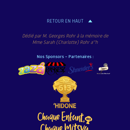
de
l’article
RETOUR EN HAUT
Dédié par M. Georges Rohr à la mémoire de
Mme Sarah (Charlotte) Rohr a’’h
Nos Sponsors – Partenaires :