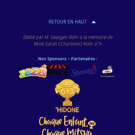
de
l’article
RETOUR EN HAUT
Dédié par M. Georges Rohr à la mémoire de
Mme Sarah (Charlotte) Rohr a’’h
Nos Sponsors – Partenaires :