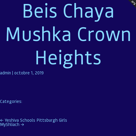
Beis Chaya
Mushka Crown
Heights
admin
|
octobre 1, 2019
Categories:
Navigation
←
Yeshiva Schools Pittsburgh Girls
MyShliach
→