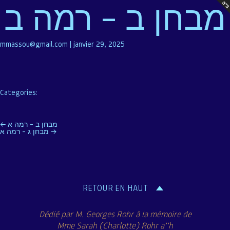
מבחן ב – רמה ב
mmassou@gmail.com
|
janvier 29, 2025
Categories:
Navigation
←
מבחן ב – רמה א
מבחן ג – רמה א
→
de
l’article
RETOUR EN HAUT
Dédié par M. Georges Rohr à la mémoire de
Mme Sarah (Charlotte) Rohr a’’h